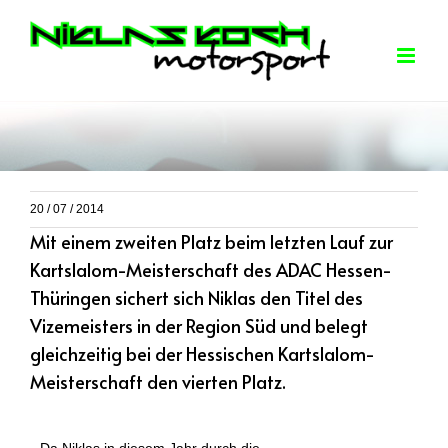
Skip
to
content
20 / 07 / 2014
Mit einem zweiten Platz beim letzten Lauf zur
Kartslalom-Meisterschaft des ADAC Hessen-
Thüringen sichert sich Niklas den Titel des
Vizemeisters in der Region Süd und belegt
gleichzeitig bei der Hessischen Kartslalom-
Meisterschaft den vierten Platz.
Da Niklas in diesem Jahr durch die