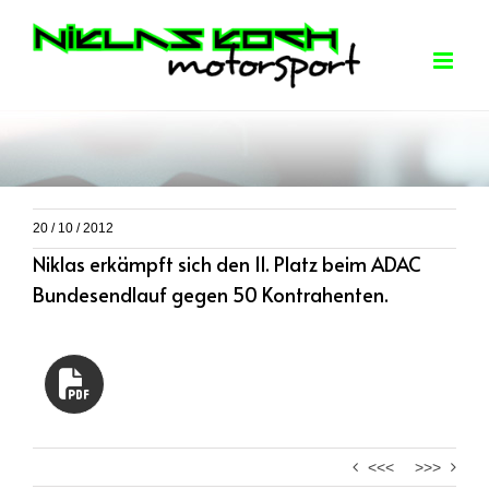
Skip
to
content
20 / 10 / 2012
Niklas erkämpft sich den 11. Platz beim ADAC
Bundesendlauf gegen 50 Kontrahenten.
<<<
>>>