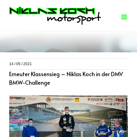
Skip
to
content
14 / 05 / 2021
Erneuter Klassensieg – Niklas Koch in der DMV
BMW-Challenge
View
Larger
Image