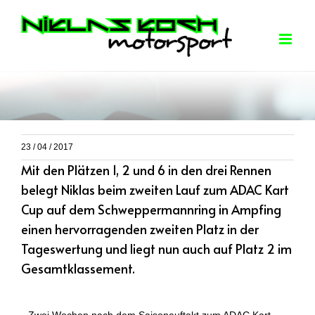
Skip
to
content
23 / 04 / 2017
Mit den Plätzen 1, 2 und 6 in den drei Rennen
belegt Niklas beim zweiten Lauf zum ADAC Kart
Cup auf dem Schweppermannring in Ampfing
einen hervorragenden zweiten Platz in der
Tageswertung und liegt nun auch auf Platz 2 im
Gesamtklassement.
Zwei Wochen nach dem Saisonauftakt zum ADAC Kart