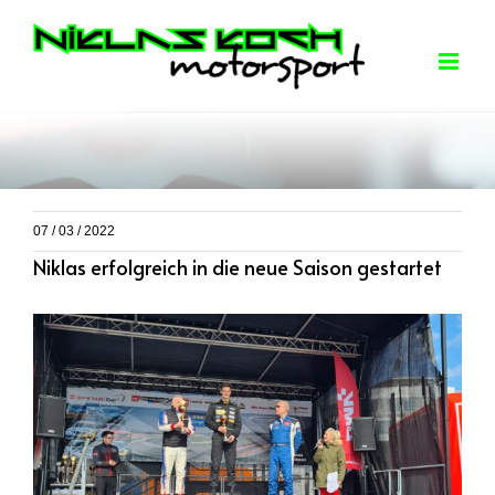
Skip
to
content
07 / 03 / 2022
Niklas erfolgreich in die neue Saison gestartet
View
Larger
Image