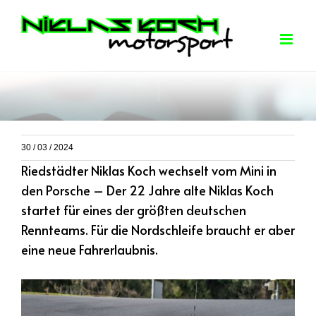
Skip
to
content
30 / 03 / 2024
Riedstädter Niklas Koch wechselt vom Mini in
den Porsche – Der 22 Jahre alte Niklas Koch
startet für eines der größten deutschen
Rennteams. Für die Nordschleife braucht er aber
eine neue Fahrerlaubnis.
View
Larger